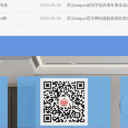
开云kaiyun赛伍时间于2020年4月17日表示的招股阐扬书表示-kaiyun网页版登录入口
2026-08-06
开云kaiyun体育红塔改革为径直握股5%以上鼓吹-kaiyun网页版登录入口
2026-08-06