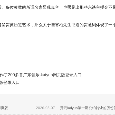
誉、备位凑数的所谓名家显现真容，也照见出那些东谈主攫金不
确凿贯黄历道艺术，那么关于崔寒柏先生书道的贯通则体现了一
作了200多首广东音乐-kaiyun网页版登录入口
网页版登录入口
开云kaiyun构建了全链条、闭环式的治理体系-kaiyun网页版登录入口
2026-08-07